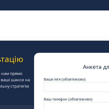
ьтацію
Анкета д
е нам прямо
Ваше ім'я (обов'язково)
ь ваші шанси на
льну стратегію
Ваш телефон (обов'язково)