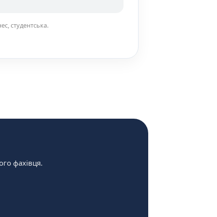
знес, студентська.
го фахівця.