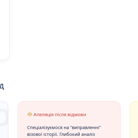
д
O
Апеляція після відмови
Спеціалізуємося на “виправленні”
візової історії. Глибокий аналіз