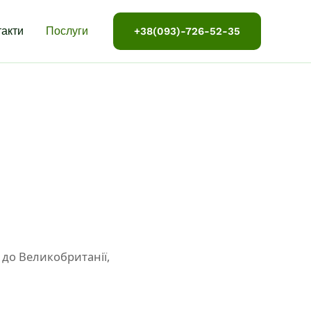
такти
Послуги
+38(093)-726-52-35
до Великобританії,