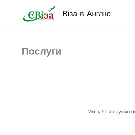
Перейти
до
Віза в Англію
вмісту
Послуги
Ми забезпечуємо п