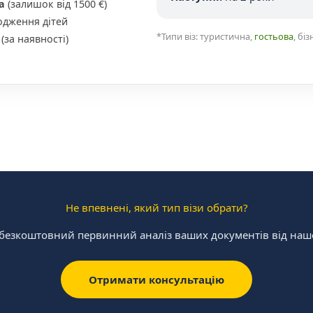
а
(залишок від 1500 €)
одження дітей
*Типи віз: туристична,
гостьова
, бі
(за наявності)
Не впевнені, який тип візи обрати?
безкоштовний первинний аналіз ваших документів від нашо
Отримати консультацію