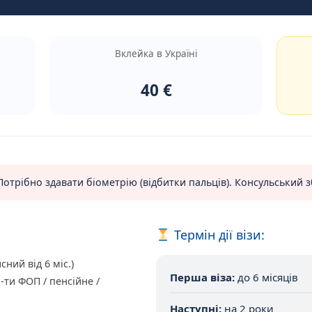
Вклейка в Україні
40 €
отрібно здавати біометрію (відбитки пальців). Консульський 
Термін дії візи:
сний від 6 міс.)
Перша віза:
до 6 місяців
-ти ФОП / пенсійне /
Наступні:
на 2 роки